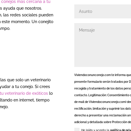
e conejos más cercana a tu
 ayuda que nosotros.
, las redes sociales pueden
n este momento. Un conejito
campo.
Viviendoconunconejo.com te informa que 
as que solo un veterinario
presente formulario serán tratados por Da
udar a tu conejo. Si crees
recogida y tratamiento de los datos perso
tu veterinario de exóticos
lo
contacto. Legitimación: Consentimiento d
tando en internet, tiempo
de mail de Viviendoconunconejo.com) den
nejo.
rectificación, limitación y suprimir los 
derecho a presentar una reclamación ant
adicional y detallada sobre Protección de
He leído y acepto la
política de pr