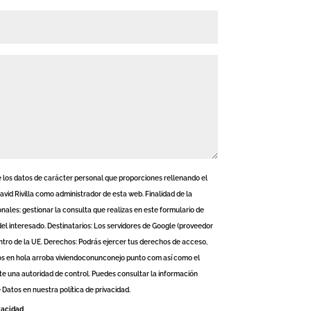
los datos de carácter personal que proporciones rellenando el
vid Rivilla como administrador de esta web. Finalidad de la
nales: gestionar la consulta que realizas en este formulario de
el interesado. Destinatarios: Los servidores de Google (proveedor
tro de la UE. Derechos: Podrás ejercer tus derechos de acceso,
datos en hola arroba viviendoconunconejo punto com así como el
e una autoridad de control. Puedes consultar la información
 Datos en nuestra política de privacidad.
ivacidad