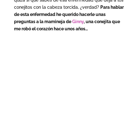
quizá sí que sabes de esa enfermedad que deja a los
conejitos con la cabeza torcida, ¿verdad?
Para hablar
de esta enfermedad he querido hacerle unas
preguntas a la mamineja de
Ginny
, una conejita que
me robó el corazón hace unos años…