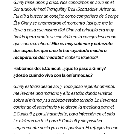
Ginny tiene unos 9 años. Nos conocimos en 2012 en el
Santuario Animal Tranquility Trail (Scottsdale, Arizona).
Fui allí a buscar un conejito como compañero de George.
Él y Ginny se enamoraron al momento, ¡así que me la
llevé a casa ese mismo día! Ginny al principio era muy
tímida ¡pero pronto se convirtió en la coneja descarada
que conozco ahora!
Ella es muy valiente y cabezota,
dos aspectos que creo le han ayudado mucho a
recuperarse del “headtilt
” (cabeza ladeada).
Hablemos del E.Cuniculi, ¿qué le pasó a Ginny?
¿desde cuándo vive con la enfermedad?
Ginny está así desde 2013. Todo pasó repentinamente,
me levanté una mañana y ella estaba dando vueltas
sobre sí misma y su cabeza estaba torcida. La llevamos
corriendo al veterinario y le dieron la medicina para el
E.Cuniculi y, por si hacía falta, para infección en el oído.
Le hicieron un test para E.Cuniculi y dio positivo,
seguramente nació ya con el parásito. El refugio del que