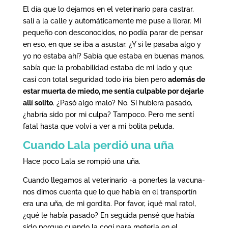
El día que lo dejamos en el veterinario para castrar,
salí a la calle y automáticamente me puse a llorar. Mi
pequeño con desconocidos, no podía parar de pensar
en eso, en que se iba a asustar. ¿Y si le pasaba algo y
yo no estaba ahí? Sabía que estaba en buenas manos,
sabía que la probabilidad estaba de mi lado y que
casi con total seguridad todo iría bien pero
además de
estar muerta de miedo, me sentía culpable por dejarle
allí solito
. ¿Pasó algo malo? No. Si hubiera pasado,
¿habría sido por mi culpa? Tampoco. Pero me sentí
fatal hasta que volví a ver a mi bolita peluda.
Cuando Lala perdió una uña
Hace poco Lala se rompió una uña.
Cuando llegamos al veterinario -a ponerles la vacuna-
nos dimos cuenta que lo que había en el transportín
era una uña, de mi gordita. Por favor, ¡qué mal rato!,
¿qué le había pasado? En seguida pensé que había
sido porque cuando la cogí para meterla en el