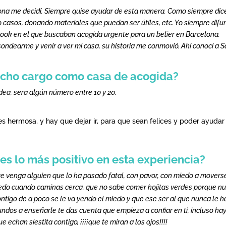
ona me decidí. Siempre quise ayudar de esta manera. Como siempre dic
asos, donando materiales que puedan ser útiles, etc. Yo siempre difun
book en el que buscaban acogida urgente para un belier en Barcelona.
sondearme y venir a ver mi casa, su historia me conmovió. Ahí conocí a 
echo cargo como casa de acogida?
 idea, sera algún número entre 10 y 20.
es hermosa, y hay que dejar ir, para que sean felices y poder ayudar
es lo más positivo en esta experiencia?
ue venga alguien que lo ha pasado fatal, con pavor, con miedo a movers
miedo cuando caminas cerca, que no sabe comer hojitas verdes porque n
 contigo de a poco se le va yendo el miedo y que ese ser al que nunca le 
undos a enseñarle te das cuenta que empieza a confiar en ti, incluso ha
echan siestita contigo, ¡¡¡¡que te miran a los ojos!!!!