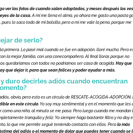
ego ver las fotos de cuando salen adoptados, y meses después los ve
reyes de la casa.
A mí me llena el alma, yo ahora me gasto una pasta 
 pues lo saco todo de mi bolsillo, pero a mí me vale la pena, porque me
ejar de serlo?
 la primera. Lo pasé mal cuando se fue en adopción, lloré mucho. Pero e
 con la mejor familia, con una conecompañera. Al final lloras porque no
i nos quedaríamos con todos no podríamos ser casa de acogida.
Hay que
hay que dejar ir, para que sean felices y poder ayudar a más.
uy duro decirles adiós cuando encuentran
momento?
es adiós, obvio, pero esto es un círculo de RESCATE-ACOGIDA-ADOPCIÓN.
ble en este círculo
. Yo soy muy sentimental y en el momento que les 
orar como una niña, al minuto se me pasa. Pero luego cuando me mandan 
pletamente tranquila y feliz. Yo siempre hago bastante filtro y no doy 
to, lo que me permite seguir teniendo contacto con ellos. Pero
lo más
lástima del adiós o el momento de dolor que puedes tener cuando se 