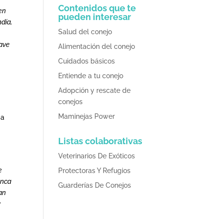
Contenidos que te
en
pueden interesar
día,
Salud del conejo
Save
Alimentación del conejo
Cuidados básicos
Entiende a tu conejo
Adopción y rescate de
conejos
Maminejas Power
 a
Listas colaborativas
Veterinarios De Exóticos
e
Protectoras Y Refugios
unca
Guarderías De Conejos
han
y