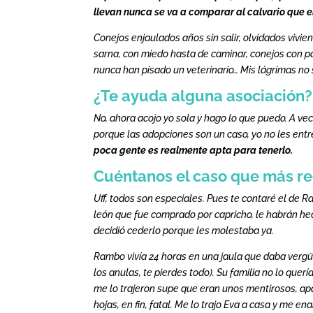
llevan nunca se va a comparar al calvario que e
Conejos enjaulados años sin salir, olvidados vivie
sarna, con miedo hasta de caminar, conejos con p
nunca han pisado un veterinario… Mis lágrimas no 
¿Te ayuda alguna asociación?
No, ahora acojo yo sola y hago lo que puedo. A 
porque las adopciones son un caso, yo no les entr
poca gente es realmente apta para tenerlo.
Cuéntanos el caso que más r
Uff, todos son especiales. Pues te contaré el de 
león que fue comprado por capricho, le habrán hec
decidió cederlo porque les molestaba ya.
Rambo vivía 24 horas en una jaula que daba vergüen
los anulas, te pierdes todo). Su familia no lo que
me lo trajeron supe que eran unos mentirosos, ap
hojas, en fin, fatal. Me lo trajo Eva a casa y me en