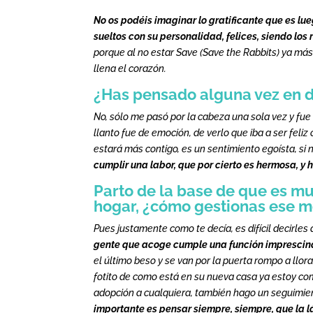
No os podéis imaginar lo gratificante que es lu
sueltos con su personalidad, felices, siendo los 
porque al no estar Save (Save the Rabbits) ya más,
llena el corazón.
¿Has pensado alguna vez en d
No, sólo me pasó por la cabeza una sola vez y fue
llanto fue de emoción, de verlo que iba a ser feliz
estará más contigo, es un sentimiento egoísta, s
cumplir una labor, que por cierto es hermosa, y 
Parto de la base de que es m
hogar, ¿cómo gestionas ese 
Pues justamente como te decía, es difícil decirl
gente que acoge cumple una función imprescindi
el último beso y se van por la puerta rompo a ll
fotito de como está en su nueva casa ya estoy com
adopción a cualquiera, también hago un seguimien
importante es pensar siempre, siempre, que la 