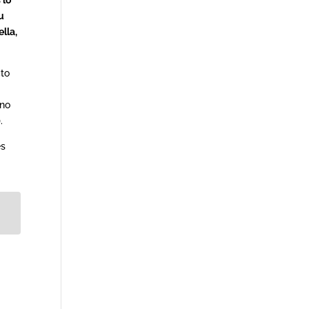
u
lla,
cto
 no
.
es