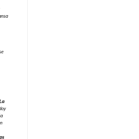
s
gansa
se
La
doy
la
en
los