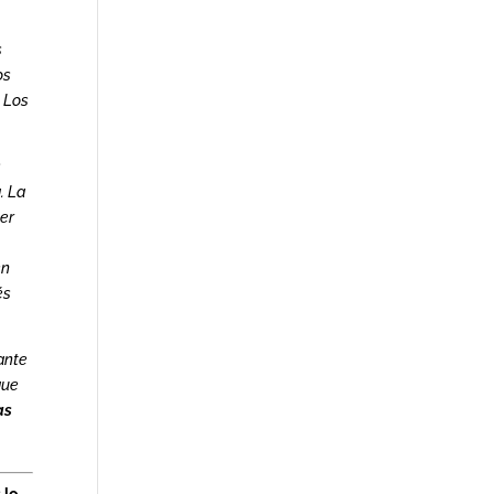
s
os
. Los
s
. La
ber
en
és
tante
que
as
 lo