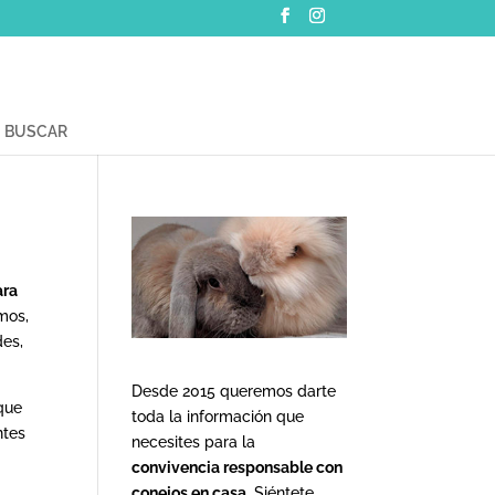
BUSCAR
ara
mos,
des,
Desde 2015 queremos darte
 que
toda la información que
ntes
necesites para la
convivencia responsable con
conejos en casa
. Siéntete