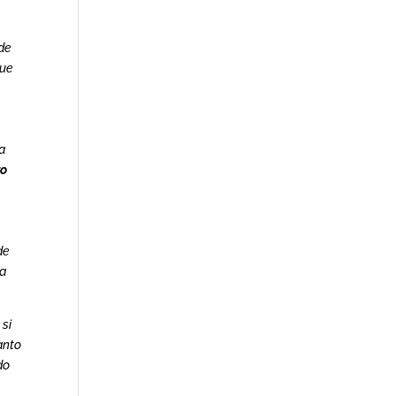
 de
que
a
ro
de
ía
 si
anto
do