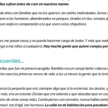
llos sufren antes de caer en nuestras manos
.
ndo años con familias que no los quieren, sin cariño, maltratados, llenos
avor a los humanos, abandonados en parques, tirados en ríos, conejos 
son nada en comparación a lo que viven estos chiquitines.
veces me pasan casos y no puedo hacerme cargo de todos. Y más que nad
ego a mis niños a cualquiera.
Hay mucha gente que quiere conejos pe
ecuerdes…
Rambo, que fue mi primera acogida. Rambito era un conejo belier cabeza 
ho caso los primeros meses de vida, a los 11 meses la gente que lo ten
za lo pequeña que era, (siempre digo que si lo encierras, los anulas, y
ría más, era un estorbo. Decían que era violento y que atacaba (que en cu
arte de otras cosas más). Comía pienso con cereales, nunca había comi
amoré, tan frágil, tan hermoso.
Lo solté en mi habitación pero pasaban