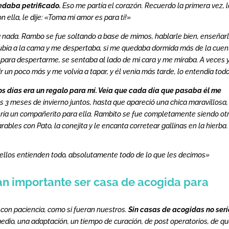
uedaba petrificado.
Eso me partía el corazón. Recuerdo la primera vez, 
 ella, le dije: «Toma mi amor es para ti!»
 a nada. Rambo se fue soltando a base de mimos, hablarle bien, enseñar
subía a la cama y me despertaba, si me quedaba dormida más de la cuen
 para despertarme, se sentaba al lado de mi cara y me miraba. A veces 
un poco más y me volvía a tapar, y él venia más tarde, lo entendía todo
os días era un regalo para mí. Veía que cada día que pasaba él me
s 3 meses de invierno juntos, hasta que apareció una chica maravillosa,
uería un compañerito para ella. Rambito se fue completamente siendo ot
ables con Pato, la conejita y le encanta corretear gallinas en la hierba.
, ellos entienden todo, absolutamente todo de lo que les decimos»
an importante ser casa de acogida para
on paciencia, como si fueran nuestros.
Sin casas de acogidas no ser
edio, una adaptación, un tiempo de curación, de post operatorios, de qu