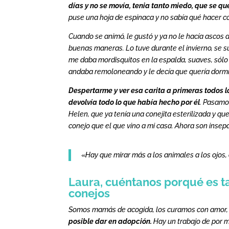
días y no se movía, tenia tanto miedo, que se q
puse una hoja de espinaca y no sabía qué hacer con
Cuando se animó, le gustó y ya no le hacía ascos
buenas maneras. Lo tuve durante el invierno, se 
me daba mordisquitos en la espalda, suaves, sólo
andaba remoloneando y le decía que quería dormir 
Despertarme y ver esa carita a primeras todos l
devolvía todo lo que había hecho por él
. Pasamo
Helen, que ya tenía una conejita esterilizada y q
conejo que el que vino a mi casa. Ahora son insepar
«
Hay que mirar más a los animales a los ojos
Laura, cuéntanos porqué es t
conejos
Somos mamás de acogida, los curamos con amor, c
posible dar en adopción.
Hay un trabajo de por m