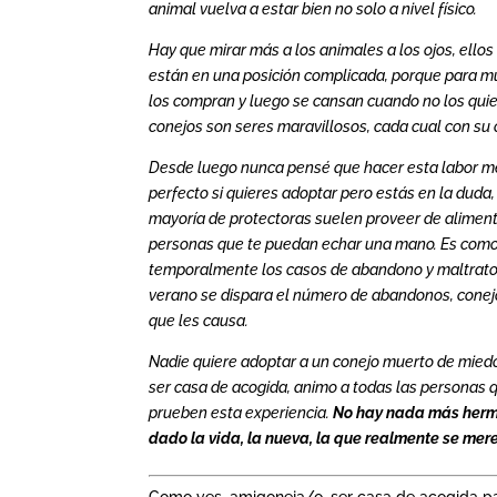
animal vuelva a estar bien no solo a nivel físico.
Hay que mirar más a los animales a los ojos, ello
están en una posición complicada, porque para m
los compran y luego se cansan cuando no los qui
conejos son seres maravillosos, cada cual con su 
Desde luego nunca pensé que hacer esta labor me i
perfecto si quieres adoptar pero estás en la duda,
mayoría de protectoras suelen proveer de aliment
personas que te puedan echar una mano. Es como s
temporalmente los casos de abandono y maltrato 
verano se dispara el número de abandonos, conej
que les causa.
Nadie quiere adoptar a un conejo muerto de miedo,
ser casa de acogida, animo a todas las personas
prueben esta experiencia.
No hay nada más hermo
dado la vida, la nueva, la que realmente se mer
Como ves, amigoneja/o, ser casa de acogida par