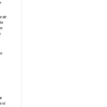
le
le de
ta
yo
.
ro
ía
e el