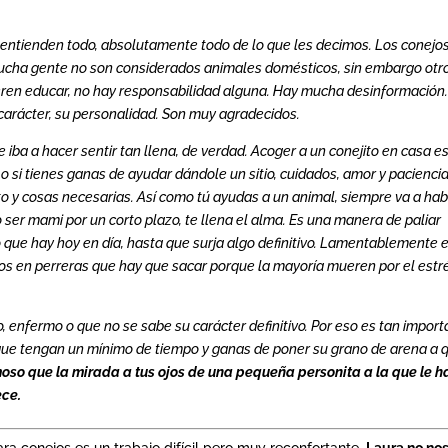
s entienden todo, absolutamente todo de lo que les decimos. Los conejo
ucha gente no son considerados animales domésticos, sin embargo otr
eren educar, no hay responsabilidad alguna. Hay mucha desinformación
carácter, su personalidad. Son muy agradecidos.
ba a hacer sentir tan llena, de verdad. Acoger a un conejito en casa e
 o si tienes ganas de ayudar dándole un sitio, cuidados, amor y paciencia
o y cosas necesarias. Así como tú ayudas a un animal, siempre va a ha
er mami por un corto plazo, te llena el alma. Es una manera de paliar
que hay hoy en día, hasta que surja algo definitivo. Lamentablemente 
os en perreras que hay que sacar porque la mayoría mueren por el estr
 enfermo o que no se sabe su carácter definitivo. Por eso es tan impor
 que tengan un mínimo de tiempo y ganas de poner su grano de arena a 
so que la mirada a tus ojos de una pequeña personita a la que le h
ece.
a conejos es un trabajo difícil pero muy reconfortante.
Laura no nos