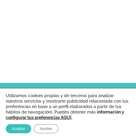
Inicio
Aviso legal
Política de cookies
Utilizamos cookies propias y de terceros para analizar
nuestros servicios y mostrarte publicidad relacionada con tus
preferencias en base a un perfil elaborados a partir de tus
hábitos de navegación). Puedes obtener más
información y
© viviendoconunconejo.com | Online desde 2015 |
configurar tus preferencias AQUÍ
.
Todos los derechos reservados | Sitio web
Aceptar
Ajustes
desarrollado por
DeRivilla
.