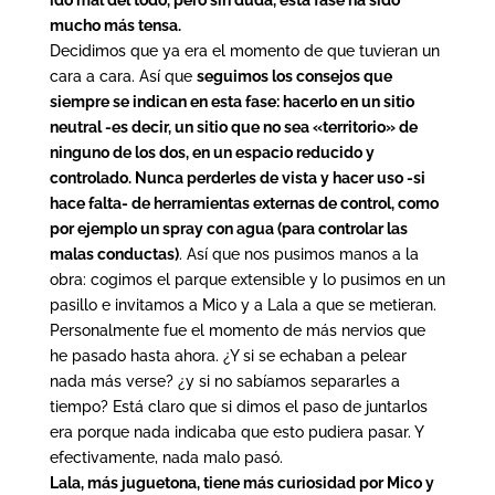
ido mal del todo, pero sin duda, esta fase ha sido
mucho más tensa.
Decidimos que ya era el momento de que tuvieran un
cara a cara. Así que
seguimos los consejos que
siempre se indican en esta fase: hacerlo en un sitio
neutral -es decir, un sitio que no sea «territorio» de
ninguno de los dos, en un espacio reducido y
controlado. Nunca perderles de vista y hacer uso -si
hace falta- de herramientas externas de control, como
por ejemplo un spray con agua (para controlar las
malas conductas)
. Así que nos pusimos manos a la
obra: cogimos el parque extensible y lo pusimos en un
pasillo e invitamos a Mico y a Lala a que se metieran.
Personalmente fue el momento de más nervios que
he pasado hasta ahora. ¿Y si se echaban a pelear
nada más verse? ¿y si no sabíamos separarles a
tiempo? Está claro que si dimos el paso de juntarlos
era porque nada indicaba que esto pudiera pasar. Y
efectivamente, nada malo pasó.
Lala, más juguetona, tiene más curiosidad por Mico y